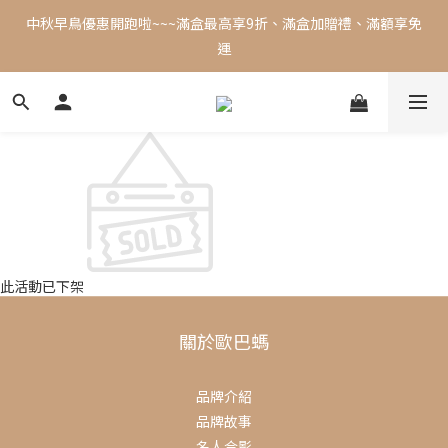
8
6
9
8
7
中秋佳節全館滿千享超商免運，滿三千享宅配免運，亦可線上訂購
中秋早鳥優惠開跑啦~~~滿盒最高享9折、滿盒加贈禮、滿額享免
7
9
5
8
7
6
9
6
8
4
9
7
門市自取
運
6
5
8
5
7
3
8
6
5
4
7
4
6
2
7
5
Campaign ends at
4
3
6
3
5
:
1
6
:
4
:
3
立即訂購中秋禮盒
2
5
日
時
分
秒
2
4
0
5
3
2
1
4
1
3
4
2
1
0
中秋佳節全館滿千享超商免運，滿三千享宅配免運，亦可線上訂購
3
0
2
3
1
0
門市自取
2
1
2
0
1
0
1
0
0
此活動已下架
關於歐巴螞
品牌介紹
品牌故事
名人合影