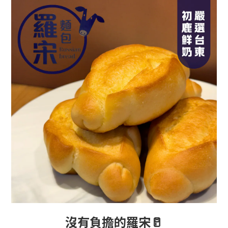
沒有負擔
的羅宋
🥛