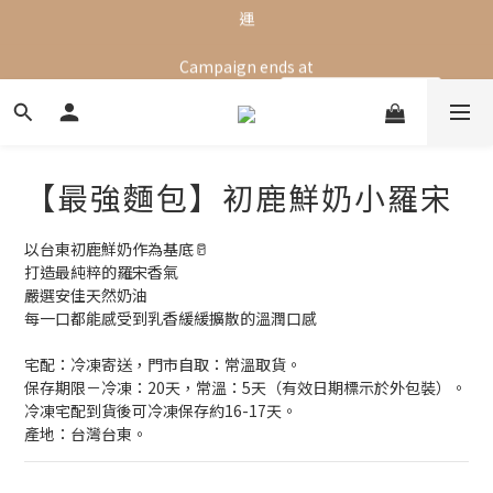
4
7
2
4
2
6
8
Campaign ends at
中秋佳節全館滿千享超商免運，滿三千享宅配免運，亦可線上訂購
3
6
:
1
3
:
1
9
:
5
7
立即訂購中秋禮盒
門市自取
日
時
分
秒
2
5
0
2
0
8
4
6
1
4
1
7
3
5
中秋佳節全館滿千享超商免運，滿三千享宅配免運，亦可線上訂購
0
3
0
6
2
4
門市自取
2
5
1
3
1
4
0
2
【最強麵包】初鹿鮮奶小羅宋
0
3
1
2
0
1
以台東初鹿鮮奶作為基底🥛
0
打造最純粹的羅宋香氣
嚴選安佳天然奶油
每一口都能感受到乳香緩緩擴散的溫潤口感
宅配：冷凍寄送，門市自取：常溫取貨。
保存期限－冷凍：20天，常溫：5天（有效日期標示於外包裝）。
冷凍宅配到貨後可冷凍保存約16-17天。
產地：台灣台東。